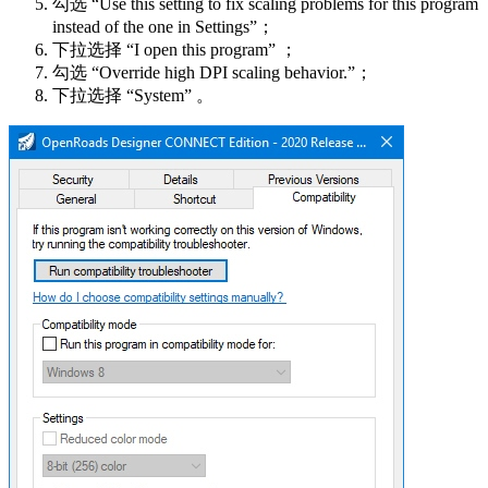
勾选 “Use this setting to fix scaling problems for this program
instead of the one in Settings”；
下拉选择 “I open this program” ；
勾选 “Override high DPI scaling behavior.”；
下拉选择 “System” 。