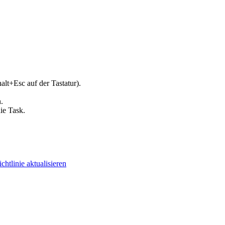
lt+Esc auf der Tastatur).
.
die Task
.
chtlinie aktualisieren