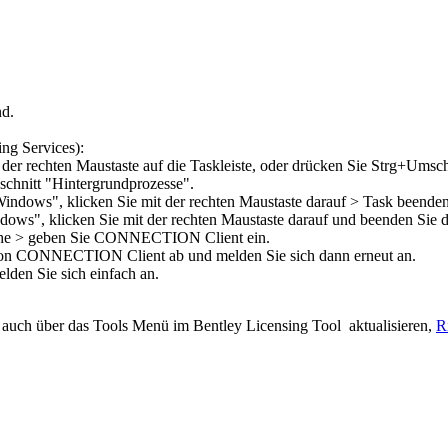
nd
.
ng Services):
er rechten Maustaste auf die Taskleiste, oder drücken Sie Strg+Umscha
bschnitt "Hintergrundprozesse".
Windows", klicken Sie mit der rechten Maustaste darauf > Task beenden
dows", klicken Sie mit der rechten Maustaste darauf und beenden Sie 
che > geben Sie CONNECTION Client ein.
e von CONNECTION Client ab und melden Sie sich dann erneut an.
lden Sie sich einfach an.
ie auch über das Tools Menü im
Bentley Licensing Tool
aktualisieren,
Ri