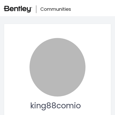
Skip
Skip to main content
to
Communities
Togg
page
navig
content
Community
user
profile
king88comio