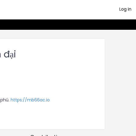
Log in
 đại
phú. 
https://mb66ac.io