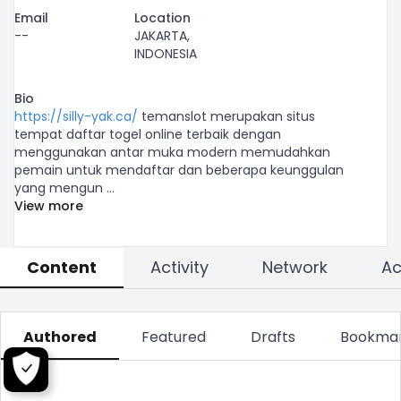
Email
Location
--
JAKARTA,
INDONESIA
Bio
https://silly-yak.ca/
 temanslot merupakan situs 
tempat daftar togel online terbaik dengan 
menggunakan antar muka modern memudahkan 
pemain untuk mendaftar dan beberapa keunggulan 
yang mengun
...
View more
Content
Activity
Network
Authored
Featured
Drafts
Bookma