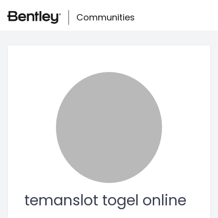
Skip
Skip to main content
to
Communities
Togg
page
navig
content
Community
user
profile
temanslot togel online