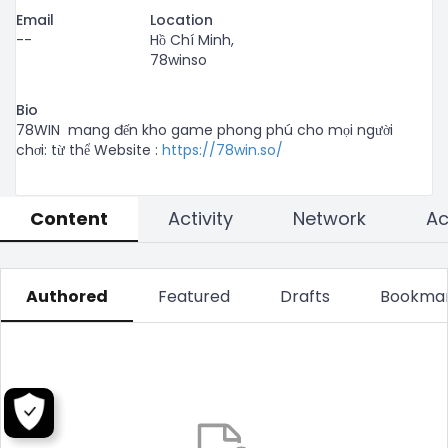
Email
Location
--
Hồ Chí Minh,
78winso
Bio
78WIN  mang đến kho game phong phú cho mọi người 
chơi: từ thể Website : 
https://78win.so/
Content
Activity
Network
Authored
Featured
Drafts
Bookma