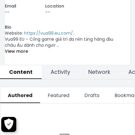
Email
Location
--
--
Bio
Website: 
https://vua99.eu.com/
.

Vua99 EU – Cổng game giải trí đa nền tảng hàng đầu 
châu Âu dành cho ngườ
...
View more
Content
Activity
Network
Authored
Featured
Drafts
Bookma