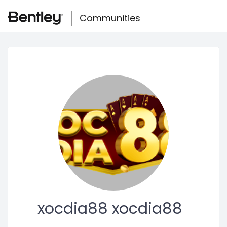
Skip
Skip to main content
to
Communities
Togg
page
navig
content
Community
user
profile
xocdia88 xocdia88