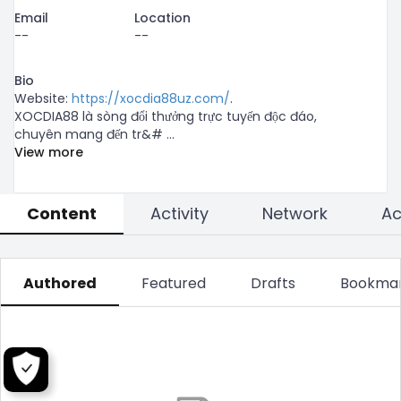
Email
Location
--
--
Bio
Website: 
https://xocdia88uz.com/
.

XOCDIA88 là sòng đổi thưởng trực tuyến độc đáo, 
chuyên mang đến tr&#
...
View more
Content
Activity
Network
Authored
Featured
Drafts
Bookma