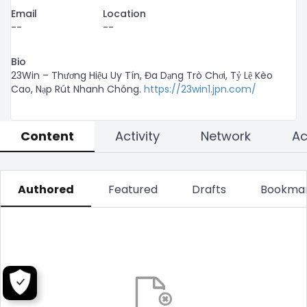
Email
Location
--
--
Bio
23Win – Thương Hiệu Uy Tín, Đa Dạng Trò Chơi, Tỷ Lệ Kèo 
Cao, Nạp Rút Nhanh Chóng. 
https://23win1.jpn.com/
Content
Activity
Network
Authored
Featured
Drafts
Bookma